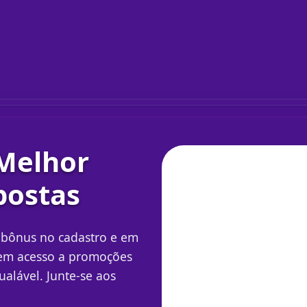
Melhor
postas
 bônus no cadastro e em
tem acesso a promoções
ualável. Junte-se aos