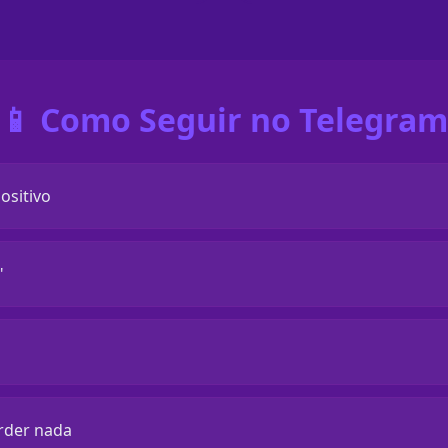
📱 Como Seguir no Telegram
ositivo
"
erder nada