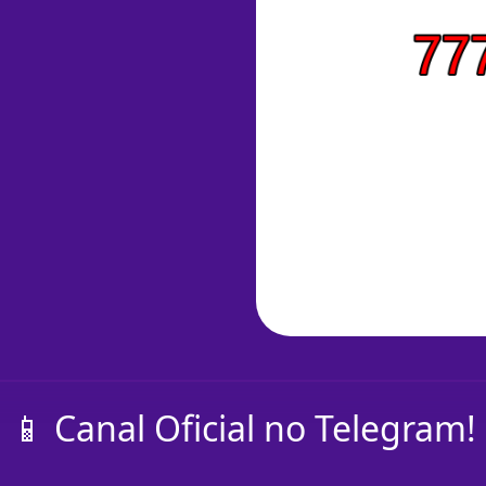
📱 Canal Oficial no Telegram!