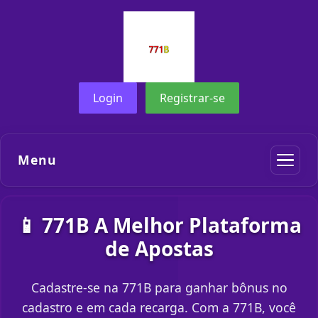
Login
Registrar-se
Menu
📱 771B A Melhor Plataforma
de Apostas
Cadastre-se na 771B para ganhar bônus no
cadastro e em cada recarga. Com a 771B, você