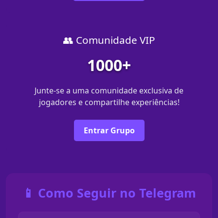
👥 Comunidade VIP
1000+
Junte-se a uma comunidade exclusiva de
jogadores e compartilhe experiências!
Entrar Grupo
📱 Como Seguir no Telegram