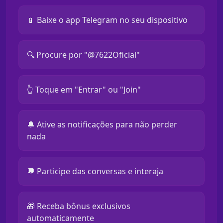
📱 Baixe o app Telegram no seu dispositivo
🔍 Procure por "@7622Oficial"
👆 Toque em "Entrar" ou "Join"
🔔 Ative as notificações para não perder
nada
💬 Participe das conversas e interaja
🎁 Receba bônus exclusivos
automaticamente