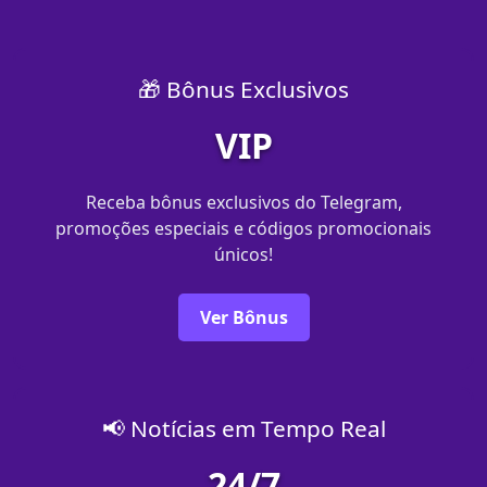
🎁 Bônus Exclusivos
VIP
Receba bônus exclusivos do Telegram,
promoções especiais e códigos promocionais
únicos!
Ver Bônus
📢 Notícias em Tempo Real
24/7