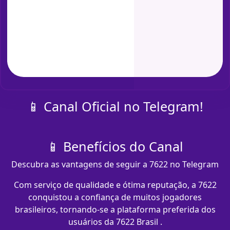
📱 Canal Oficial no Telegram!
📱 Benefícios do Canal
Descubra as vantagens de seguir a 7622 no Telegram
Com serviço de qualidade e ótima reputação, a 7622
conquistou a confiança de muitos jogadores
brasileiros, tornando-se a plataforma preferida dos
usuários da 7622 Brasil .