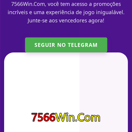
7566Win.Com, você tem acesso a promoções
incríveis e uma experiência de jogo inigualável.
Junte-se aos vencedores agora!
SEGUIR NO TELEGRAM