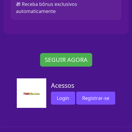
🎁 Receba bônus exclusivos
automaticamente
SEGUIR AGORA
Acessos
Login
Registrar-se