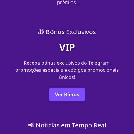
prêmios.
🎁 Bônus Exclusivos
VIP
Receba bônus exclusivos do Telegram,
promoções especiais e códigos promocionais
únicos!
Ver Bônus
📢 Notícias em Tempo Real