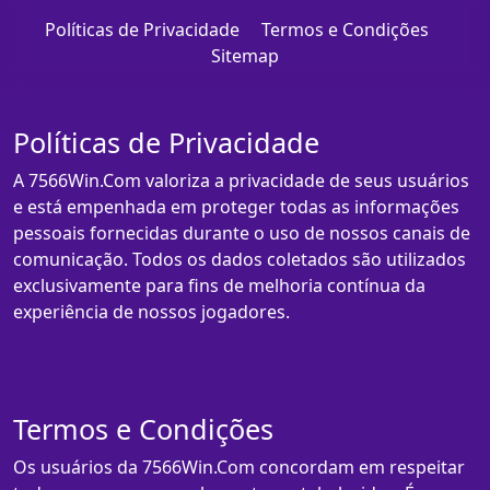
Políticas de Privacidade
Termos e Condições
Sitemap
Políticas de Privacidade
A 7566Win.Com valoriza a privacidade de seus usuários
e está empenhada em proteger todas as informações
pessoais fornecidas durante o uso de nossos canais de
comunicação. Todos os dados coletados são utilizados
exclusivamente para fins de melhoria contínua da
experiência de nossos jogadores.
Termos e Condições
Os usuários da 7566Win.Com concordam em respeitar