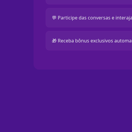
💬 Participe das conversas e interaj
🎁 Receba bônus exclusivos autom