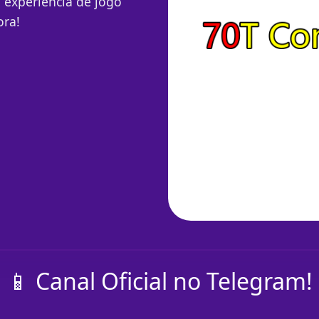
 experiência de jogo
ora!
📱 Canal Oficial no Telegram!