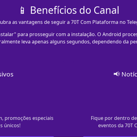
📱 Benefícios do Canal
ubra as vantagens de seguir a 70T Com Plataforma no Tel
stalar" para prosseguir com a instalação. O Android process
geralmente leva apenas alguns segundos, dependendo da per
sivos
📢 Notí
m, promoções especiais
Fique por dentro d
s únicos!
eventos da 70T 