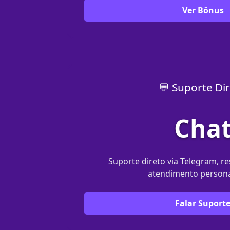
Ver Bônus
💬 Suporte Di
Cha
Suporte direto via Telegram, r
atendimento persona
Falar Suport