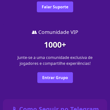
Falar Suporte
👥 Comunidade VIP
1000+
Junte-se a uma comunidade exclusiva de
jogadores e compartilhe experiências!
Entrar Grupo
📱 Como Seguir no Telegram