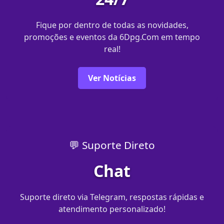
Fique por dentro de todas as novidades,
promoções e eventos da 6Dpg.Com em tempo
real!
Ver Notícias
💬 Suporte Direto
Chat
Suporte direto via Telegram, respostas rápidas e
atendimento personalizado!