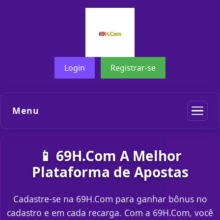
Login
Registrar-se
Menu
📱 69H.Com A Melhor
Plataforma de Apostas
Cadastre-se na 69H.Com para ganhar bônus no
cadastro e em cada recarga. Com a 69H.Com, você