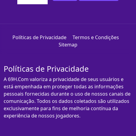
Políticas de Privacidade
Termos e Condições
Sitemap
Políticas de Privacidade
A 69H.Com valoriza a privacidade de seus usuários e
está empenhada em proteger todas as informações
pessoais fornecidas durante o uso de nossos canais de
comunicação. Todos os dados coletados são utilizados
exclusivamente para fins de melhoria contínua da
experiência de nossos jogadores.