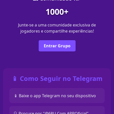
1000+
Junte-se a uma comunidade exclusiva de
jogadores e compartilhe experiências!
Entrar Grupo
📱 Como Seguir no Telegram
📱 Baixe o app Telegram no seu dispositivo
🔍 Procure por "@68U Com APPOficial"