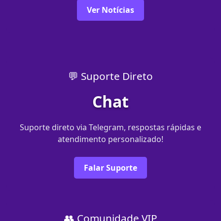
Ver Notícias
💬 Suporte Direto
Chat
Suporte direto via Telegram, respostas rápidas e
atendimento personalizado!
Falar Suporte
👥 Comunidade VIP