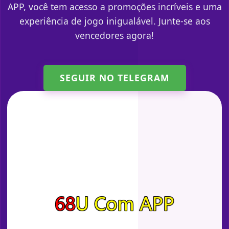
APP, você tem acesso a promoções incríveis e uma
experiência de jogo inigualável. Junte-se aos
vencedores agora!
SEGUIR NO TELEGRAM