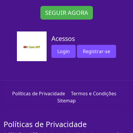
SEGUIR AGORA
Acessos
Login
Registrar-se
Políticas de Privacidade
Termos e Condições
Sitemap
Políticas de Privacidade