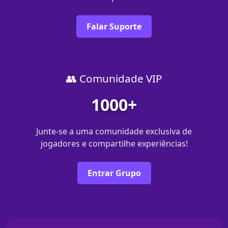
Falar Suporte
👥 Comunidade VIP
1000+
Junte-se a uma comunidade exclusiva de
jogadores e compartilhe experiências!
Entrar Grupo