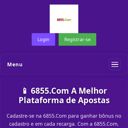
Login
Registrar-se
Menu
📱 6855.Com A Melhor
Plataforma de Apostas
Cadastre-se na 6855.Com para ganhar bônus no
cadastro e em cada recarga. Com a 6855.Com,