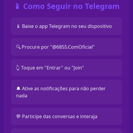
📱 Como Seguir no Telegram
📱 Baixe o app Telegram no seu dispositivo
🔍 Procure por "@6855.ComOficial"
👆 Toque em "Entrar" ou "Join"
🔔 Ative as notificações para não perder
nada
💬 Participe das conversas e interaja