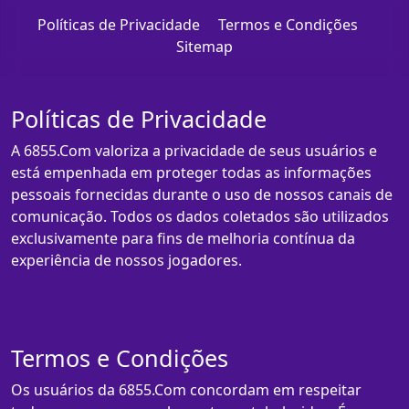
Políticas de Privacidade
Termos e Condições
Sitemap
Políticas de Privacidade
A 6855.Com valoriza a privacidade de seus usuários e
está empenhada em proteger todas as informações
pessoais fornecidas durante o uso de nossos canais de
comunicação. Todos os dados coletados são utilizados
exclusivamente para fins de melhoria contínua da
experiência de nossos jogadores.
Termos e Condições
Os usuários da 6855.Com concordam em respeitar