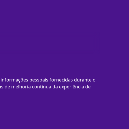
s informações pessoais fornecidas durante o
ns de melhoria contínua da experiência de