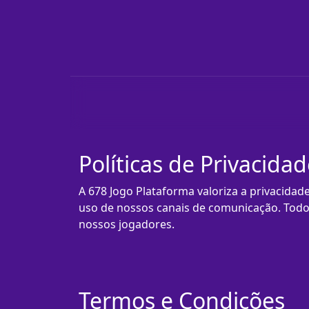
Políticas de Privacida
A 678 Jogo Plataforma valoriza a privacida
uso de nossos canais de comunicação. Todos
nossos jogadores.
Termos e Condições