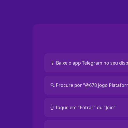
📱 Baixe o app Telegram no seu disp
🔍 Procure por "@678 Jogo Platafor
👆 Toque em "Entrar" ou "Join"