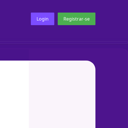
Login
Registrar-se