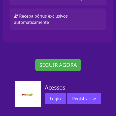
🎁 Receba bônus exclusivos
automaticamente
SEGUIR AGORA
Acessos
Login
Registrar-se