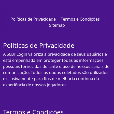
Políticas de Privacidade
Termos e Condições
Sitemap
Políticas de Privacidade
A 66Br Login valoriza a privacidade de seus usuários e
está empenhada em proteger todas as informações
pessoais fornecidas durante o uso de nossos canais de
comunicação. Todos os dados coletados são utilizados
exclusivamente para fins de melhoria contínua da
experiência de nossos jogadores.
Termos e Condições