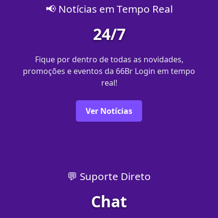
📢 Notícias em Tempo Real
24/7
Fique por dentro de todas as novidades,
promoções e eventos da 66Br Login em tempo
real!
Ver Notícias
💬 Suporte Direto
Chat