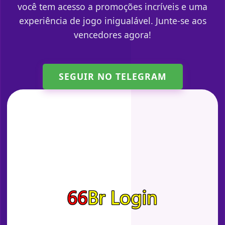
você tem acesso a promoções incríveis e uma
experiência de jogo inigualável. Junte-se aos
vencedores agora!
SEGUIR NO TELEGRAM