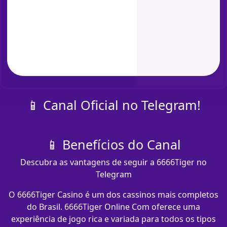
📱 Canal Oficial no Telegram!
📱 Benefícios do Canal
Descubra as vantagens de seguir a 6666Tiger no
Telegram
O 6666Tiger Casino é um dos cassinos mais completos
do Brasil. 6666Tiger Online Com oferece uma
experiência de jogo rica e variada para todos os tipos