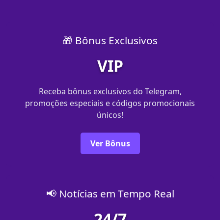
🎁 Bônus Exclusivos
VIP
Receba bônus exclusivos do Telegram,
promoções especiais e códigos promocionais
únicos!
Ver Bônus
📢 Notícias em Tempo Real
24/7