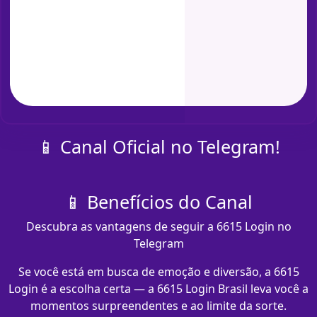
📱 Canal Oficial no Telegram!
📱 Benefícios do Canal
Descubra as vantagens de seguir a 6615 Login no
Telegram
Se você está em busca de emoção e diversão, a 6615
Login é a escolha certa — a 6615 Login Brasil leva você a
momentos surpreendentes e ao limite da sorte.