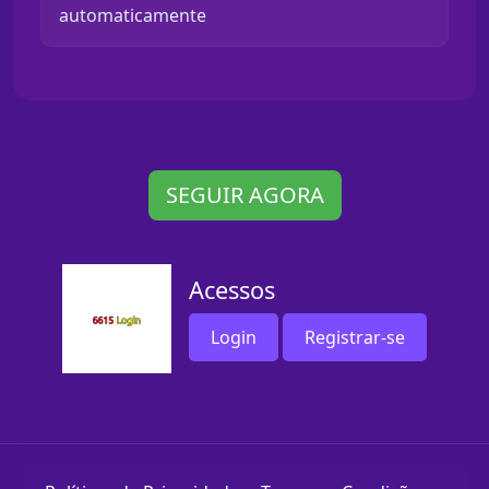
automaticamente
SEGUIR AGORA
Acessos
Login
Registrar-se