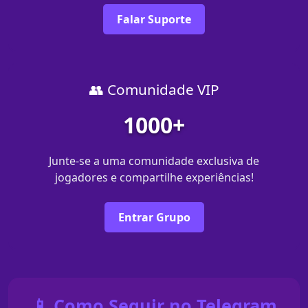
Falar Suporte
👥 Comunidade VIP
1000+
Junte-se a uma comunidade exclusiva de
jogadores e compartilhe experiências!
Entrar Grupo
📱 Como Seguir no Telegram