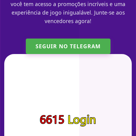
você tem acesso a promoções incríveis e uma
experiência de jogo inigualável. Junte-se aos
vencedores agora!
SEGUIR NO TELEGRAM