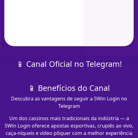
📱 Canal Oficial no Telegram!
📱 Benefícios do Canal
Descubra as vantagens de seguir a 5Win Login no
Telegram
Um dos cassinos mais tradicionais da indústria — a
5Win Login oferece apostas esportivas, crupiês ao vivo,
caça-níqueis e vídeo pôquer com a melhor experiência