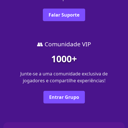
Falar Suporte
👥 Comunidade VIP
1000+
Junte-se a uma comunidade exclusiva de
jogadores e compartilhe experiências!
Entrar Grupo