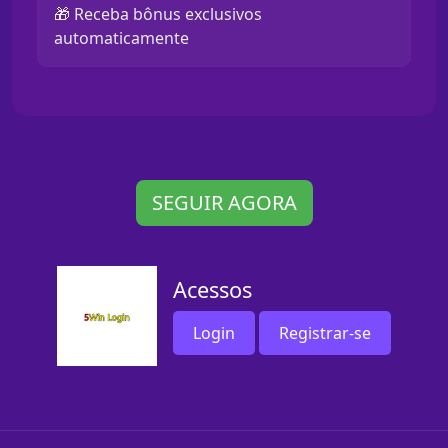
🎁 Receba bônus exclusivos
automaticamente
SEGUIR AGORA
Acessos
Login
Registrar-se