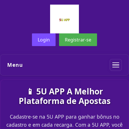
Login
Registrar-se
Menu
📱 5U APP A Melhor
Plataforma de Apostas
Cadastre-se na 5U APP para ganhar bônus no
cadastro e em cada recarga. Com a 5U APP, você