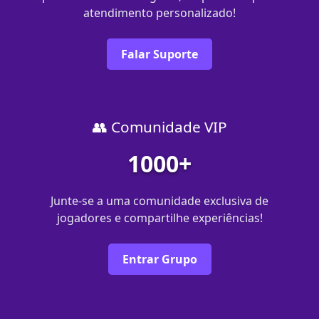
atendimento personalizado!
Falar Suporte
👥 Comunidade VIP
1000+
Junte-se a uma comunidade exclusiva de
jogadores e compartilhe experiências!
Entrar Grupo