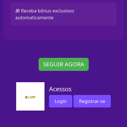
🎁 Receba bônus exclusivos
automaticamente
SEGUIR AGORA
Acessos
Login
Registrar-se