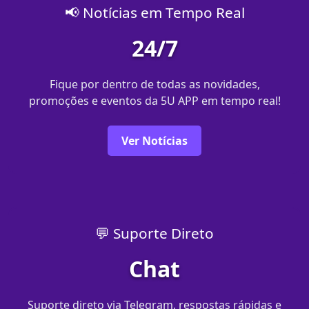
📢 Notícias em Tempo Real
24/7
Fique por dentro de todas as novidades,
promoções e eventos da 5U APP em tempo real!
Ver Notícias
💬 Suporte Direto
Chat
Suporte direto via Telegram, respostas rápidas e