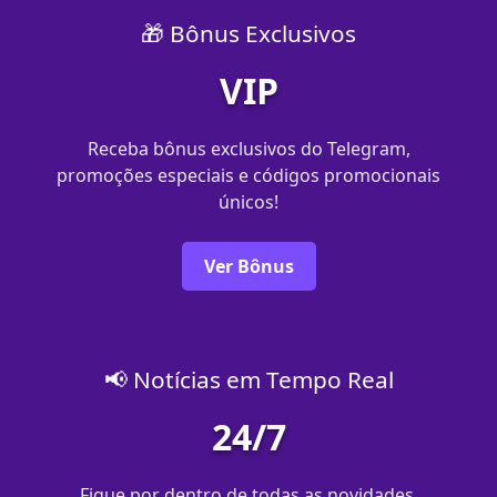
🎁 Bônus Exclusivos
VIP
Receba bônus exclusivos do Telegram,
promoções especiais e códigos promocionais
únicos!
Ver Bônus
📢 Notícias em Tempo Real
24/7
Fique por dentro de todas as novidades,