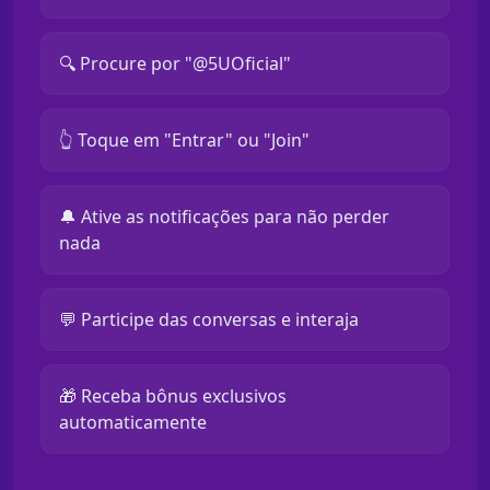
🔍 Procure por "@5UOficial"
👆 Toque em "Entrar" ou "Join"
🔔 Ative as notificações para não perder
nada
💬 Participe das conversas e interaja
🎁 Receba bônus exclusivos
automaticamente