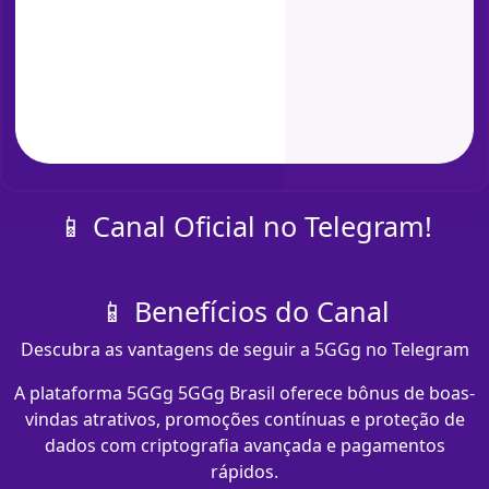
📱 Canal Oficial no Telegram!
📱 Benefícios do Canal
Descubra as vantagens de seguir a 5GGg no Telegram
A plataforma 5GGg 5GGg Brasil oferece bônus de boas-
vindas atrativos, promoções contínuas e proteção de
dados com criptografia avançada e pagamentos
rápidos.