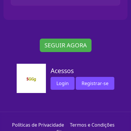
SEGUIR AGORA
Acessos
Login
Registrar-se
Políticas de Privacidade
Termos e Condições