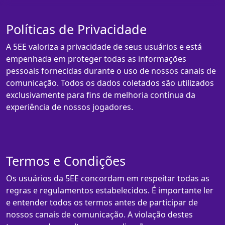
Políticas de Privacidade
A 5EE valoriza a privacidade de seus usuários e está
empenhada em proteger todas as informações
pessoais fornecidas durante o uso de nossos canais de
comunicação. Todos os dados coletados são utilizados
exclusivamente para fins de melhoria contínua da
experiência de nossos jogadores.
Termos e Condições
Os usuários da 5EE concordam em respeitar todas as
regras e regulamentos estabelecidos. É importante ler
e entender todos os termos antes de participar de
nossos canais de comunicação. A violação destes