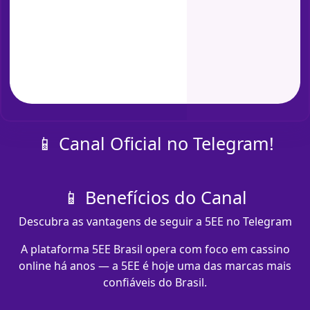
📱 Canal Oficial no Telegram!
📱 Benefícios do Canal
Descubra as vantagens de seguir a 5EE no Telegram
A plataforma 5EE Brasil opera com foco em cassino
online há anos — a 5EE é hoje uma das marcas mais
confiáveis do Brasil.