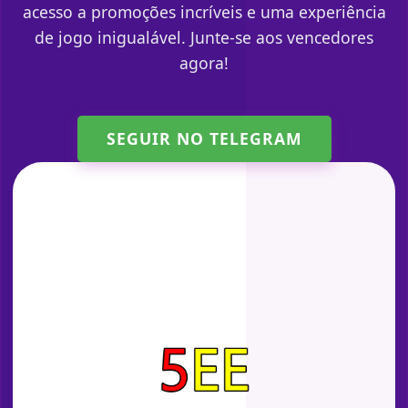
acesso a promoções incríveis e uma experiência
de jogo inigualável. Junte-se aos vencedores
agora!
SEGUIR NO TELEGRAM