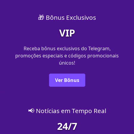
🎁 Bônus Exclusivos
VIP
Receba bônus exclusivos do Telegram,
promoções especiais e códigos promocionais
únicos!
Ver Bônus
📢 Notícias em Tempo Real
24/7