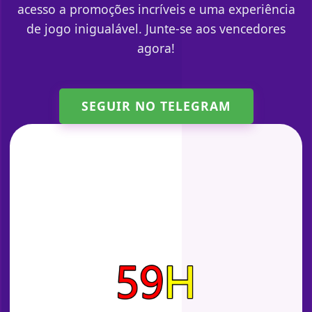
acesso a promoções incríveis e uma experiência
de jogo inigualável. Junte-se aos vencedores
agora!
SEGUIR NO TELEGRAM