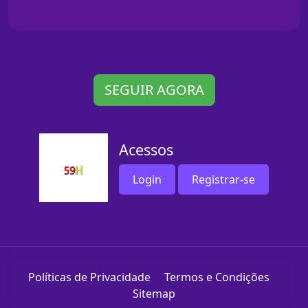
SEGUIR AGORA
Acessos
Login
Registrar-se
Políticas de Privacidade
Termos e Condições
Sitemap