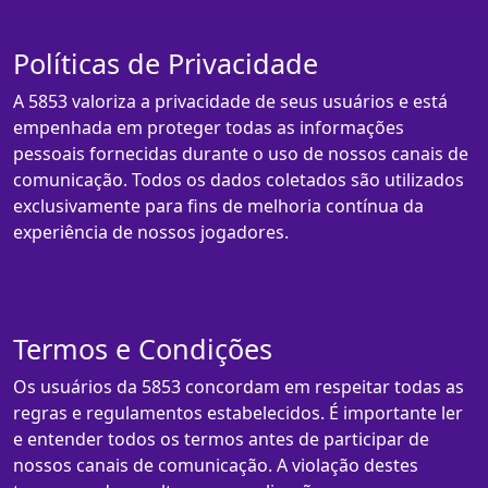
Políticas de Privacidade
A 5853 valoriza a privacidade de seus usuários e está
empenhada em proteger todas as informações
pessoais fornecidas durante o uso de nossos canais de
comunicação. Todos os dados coletados são utilizados
exclusivamente para fins de melhoria contínua da
experiência de nossos jogadores.
Termos e Condições
Os usuários da 5853 concordam em respeitar todas as
regras e regulamentos estabelecidos. É importante ler
e entender todos os termos antes de participar de
nossos canais de comunicação. A violação destes