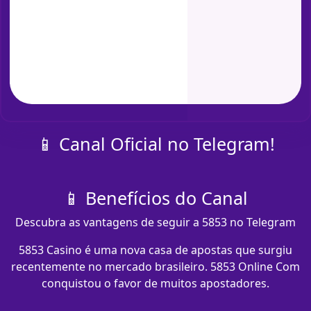
📱 Canal Oficial no Telegram!
📱 Benefícios do Canal
Descubra as vantagens de seguir a 5853 no Telegram
5853 Casino é uma nova casa de apostas que surgiu
recentemente no mercado brasileiro. 5853 Online Com
conquistou o favor de muitos apostadores.