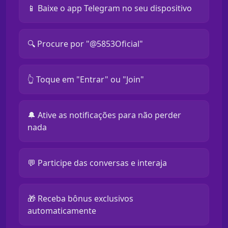
📱 Baixe o app Telegram no seu dispositivo
🔍 Procure por "@5853Oficial"
👆 Toque em "Entrar" ou "Join"
🔔 Ative as notificações para não perder
nada
💬 Participe das conversas e interaja
🎁 Receba bônus exclusivos
automaticamente