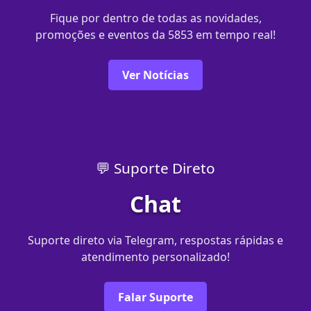
Fique por dentro de todas as novidades,
promoções e eventos da 5853 em tempo real!
Ver Notícias
💬 Suporte Direto
Chat
Suporte direto via Telegram, respostas rápidas e
atendimento personalizado!
Falar Suporte