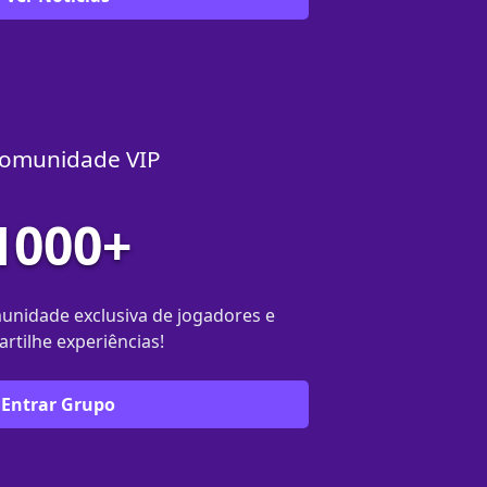
Comunidade VIP
1000+
unidade exclusiva de jogadores e
rtilhe experiências!
Entrar Grupo