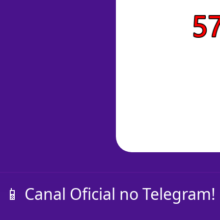
📱 Canal Oficial no Telegram!