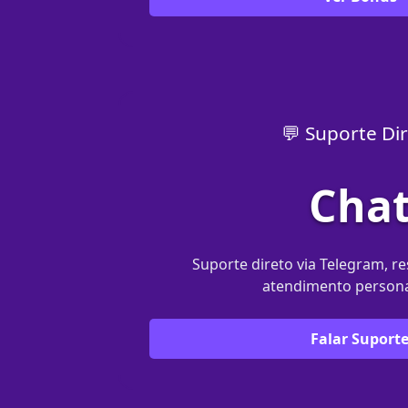
💬 Suporte Di
Cha
Suporte direto via Telegram, r
atendimento persona
Falar Suport