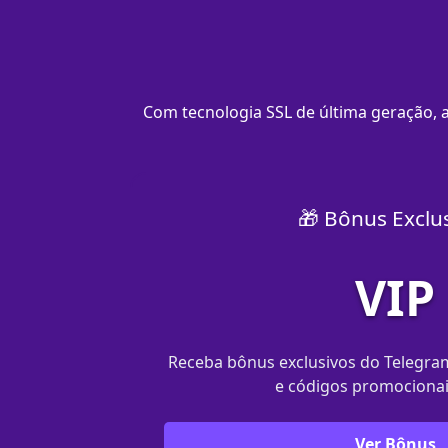
Com tecnologia SSL de última geração, a
🎁 Bônus Exclu
VIP
Receba bônus exclusivos do Telegra
e códigos promocionai
Ver Bônus