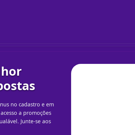
lhor
postas
nus no cadastro e em
 acesso a promoções
ualável. Junte-se aos