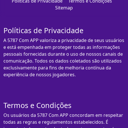
Políticas de Privacidade
Termos e Condições
Sitemap
Políticas de Privacidade
A 5787 Com APP valoriza a privacidade de seus usuários
e está empenhada em proteger todas as informações
pessoais fornecidas durante o uso de nossos canais de
comunicação. Todos os dados coletados são utilizados
exclusivamente para fins de melhoria contínua da
experiência de nossos jogadores.
Termos e Condições
Os usuários da 5787 Com APP concordam em respeitar
todas as regras e regulamentos estabelecidos. É