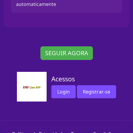
automaticamente
SEGUIR AGORA
Acessos
Login
Registrar-se