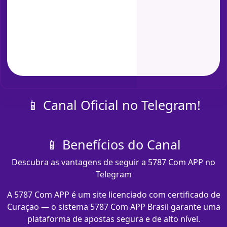
📱 Canal Oficial no Telegram!
📱 Benefícios do Canal
Descubra as vantagens de seguir a 5787 Com APP no
Telegram
A 5787 Com APP é um site licenciado com certificado de
Curaçao — o sistema 5787 Com APP Brasil garante uma
plataforma de apostas segura e de alto nível.