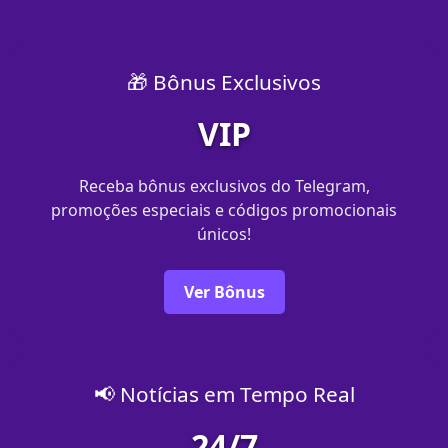
🎁 Bônus Exclusivos
VIP
Receba bônus exclusivos do Telegram,
promoções especiais e códigos promocionais
únicos!
Ver Bônus
📢 Notícias em Tempo Real
24/7