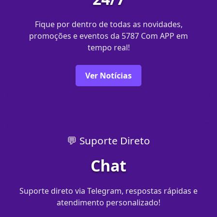
Fique por dentro de todas as novidades,
promoções e eventos da 5787 Com APP em
tempo real!
Ver Notícias
💬 Suporte Direto
Chat
Suporte direto via Telegram, respostas rápidas e
atendimento personalizado!