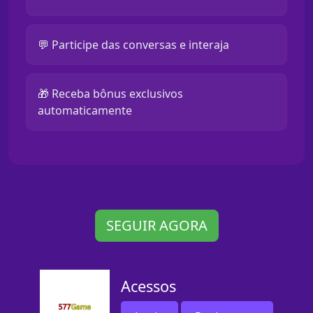
💬 Participe das conversas e interaja
🎁 Receba bônus exclusivos
automaticamente
SEGUIR AGORA
Acessos