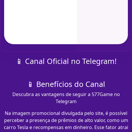
📱 Canal Oficial no Telegram!
📱 Benefícios do Canal
Descubra as vantagens de seguir a 577Game no
Telegram
Na imagem promocional divulgada pelo site, é possível
perceber a presença de prêmios de alto valor, como um
carro Tesla e recompensas em dinheiro. Esse fator atrai