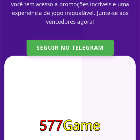
você tem acesso a promoções incríveis e uma
experiência de jogo inigualável. Junte-se aos
vencedores agora!
SEGUIR NO TELEGRAM