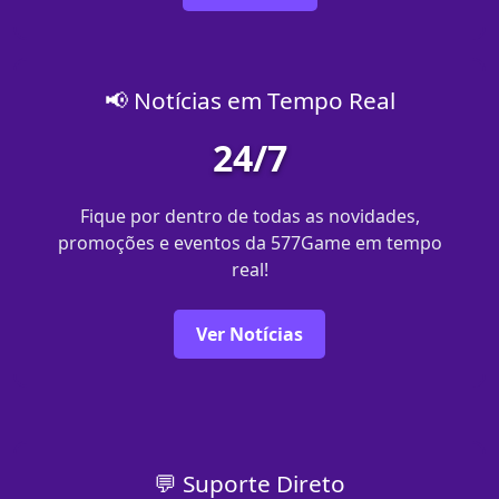
📢 Notícias em Tempo Real
24/7
Fique por dentro de todas as novidades,
promoções e eventos da 577Game em tempo
real!
Ver Notícias
💬 Suporte Direto