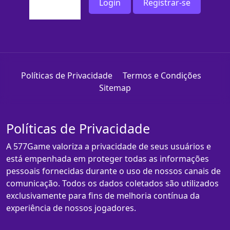
Login
Registrar-se
Políticas de Privacidade
Termos e Condições
Sitemap
Políticas de Privacidade
A 577Game valoriza a privacidade de seus usuários e
está empenhada em proteger todas as informações
pessoais fornecidas durante o uso de nossos canais de
comunicação. Todos os dados coletados são utilizados
exclusivamente para fins de melhoria contínua da
experiência de nossos jogadores.