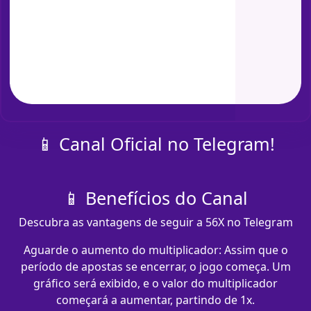
📱 Canal Oficial no Telegram!
📱 Benefícios do Canal
Descubra as vantagens de seguir a 56X no Telegram
Aguarde o aumento do multiplicador: Assim que o
período de apostas se encerrar, o jogo começa. Um
gráfico será exibido, e o valor do multiplicador
começará a aumentar, partindo de 1x.