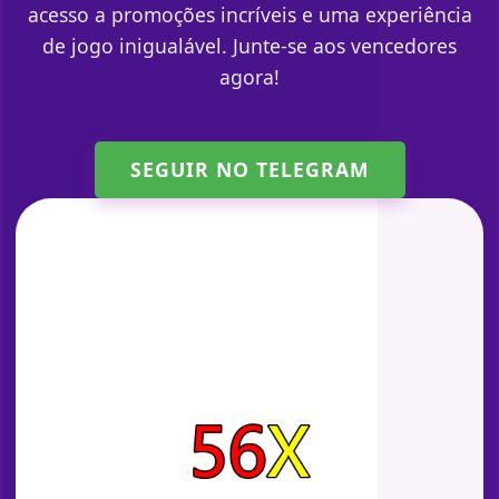
acesso a promoções incríveis e uma experiência
de jogo inigualável. Junte-se aos vencedores
agora!
SEGUIR NO TELEGRAM