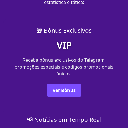
estatística e tática:
🎁 Bônus Exclusivos
VIP
Receba bônus exclusivos do Telegram,
promoções especiais e códigos promocionais
únicos!
Ver Bônus
📢 Notícias em Tempo Real