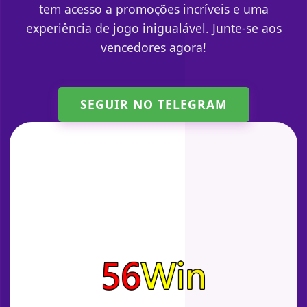
tem acesso a promoções incríveis e uma
experiência de jogo inigualável. Junte-se aos
vencedores agora!
SEGUIR NO TELEGRAM