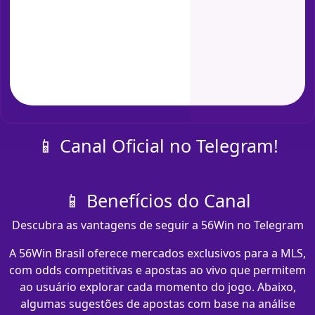
📱 Canal Oficial no Telegram!
📱 Benefícios do Canal
Descubra as vantagens de seguir a 56Win no Telegram
A 56Win Brasil oferece mercados exclusivos para a MLS,
com odds competitivas e apostas ao vivo que permitem
ao usuário explorar cada momento do jogo. Abaixo,
algumas sugestões de apostas com base na análise