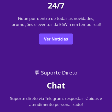
24/7
Fique por dentro de todas as novidades,
promoções e eventos da 56Win em tempo real!
Ver Notícias
💬 Suporte Direto
Chat
Suporte direto via Telegram, respostas rápidas e
atendimento personalizado!