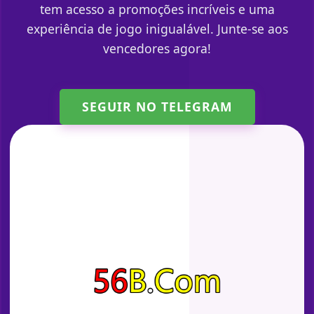
tem acesso a promoções incríveis e uma
experiência de jogo inigualável. Junte-se aos
vencedores agora!
SEGUIR NO TELEGRAM