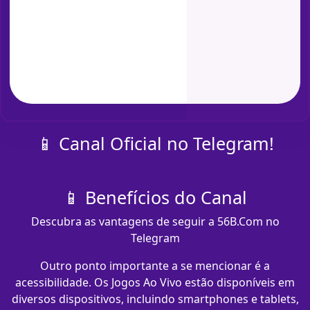
📱 Canal Oficial no Telegram!
📱 Benefícios do Canal
Descubra as vantagens de seguir a 56B.Com no
Telegram
Outro ponto importante a se mencionar é a
acessibilidade. Os Jogos Ao Vivo estão disponíveis em
diversos dispositivos, incluindo smartphones e tablets,