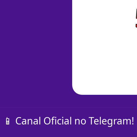
📱 Canal Oficial no Telegram!