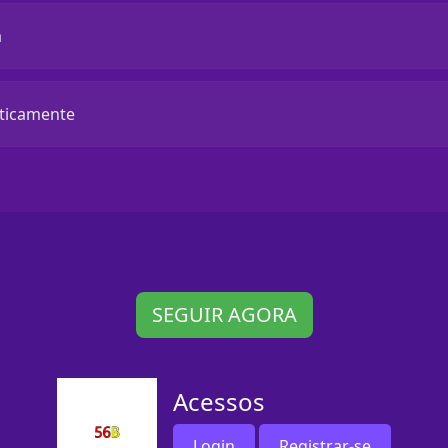
a
aticamente
SEGUIR AGORA
Acessos
Login
Registrar-se