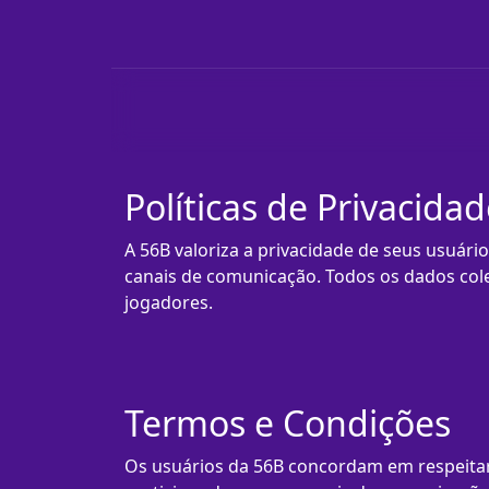
Políticas de Privacida
A 56B valoriza a privacidade de seus usuár
canais de comunicação. Todos os dados cole
jogadores.
Termos e Condições
Os usuários da 56B concordam em respeitar 