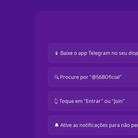
📱 Baixe o app Telegram no seu disp
🔍 Procure por "@56BOficial"
👆 Toque em "Entrar" ou "Join"
🔔 Ative as notificações para não p