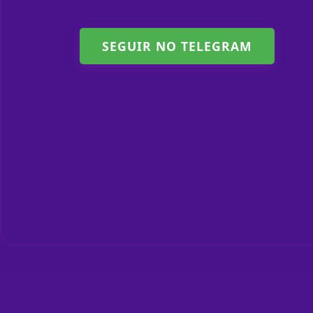
SEGUIR NO TELEGRAM