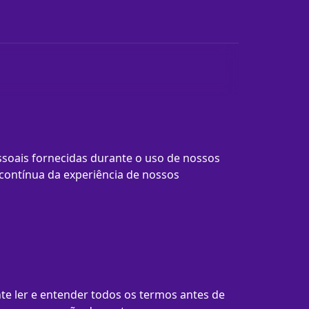
ssoais fornecidas durante o uso de nossos
 contínua da experiência de nossos
te ler e entender todos os termos antes de