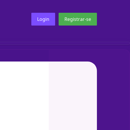
Login
Registrar-se