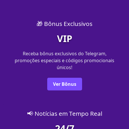
🎁 Bônus Exclusivos
VIP
Receba bônus exclusivos do Telegram,
promoções especiais e códigos promocionais
únicos!
Ver Bônus
📢 Notícias em Tempo Real
24/7