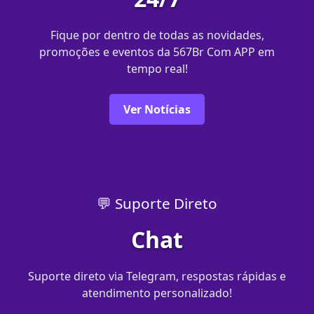
Fique por dentro de todas as novidades,
promoções e eventos da 567Br Com APP em
tempo real!
Ver Notícias
💬 Suporte Direto
Chat
Suporte direto via Telegram, respostas rápidas e
atendimento personalizado!