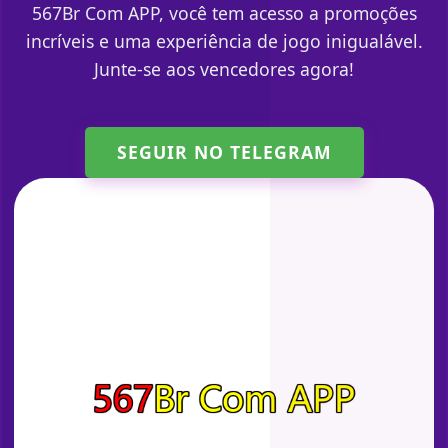
567Br Com APP, você tem acesso a promoções
incríveis e uma experiência de jogo inigualável.
Junte-se aos vencedores agora!
SEGUIR NO TELEGRAM