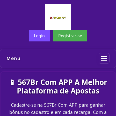
Login
Registrar-se
Menu
📱 567Br Com APP A Melhor
Plataforma de Apostas
Cadastre-se na 567Br Com APP para ganhar
bônus no cadastro e em cada recarga. Com a