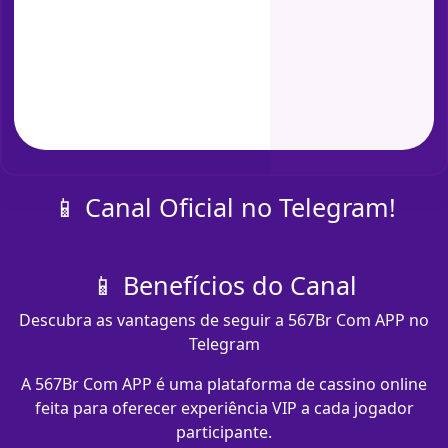
📱 Canal Oficial no Telegram!
📱 Benefícios do Canal
Descubra as vantagens de seguir a 567Br Com APP no
Telegram
A 567Br Com APP é uma plataforma de cassino online
feita para oferecer experiência VIP a cada jogador
participante.