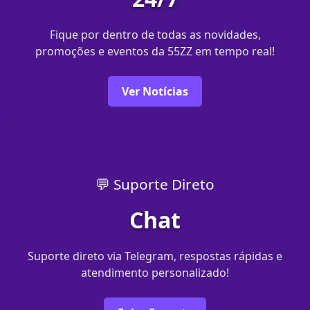
Fique por dentro de todas as novidades,
promoções e eventos da 55ZZ em tempo real!
Ver Notícias
💬 Suporte Direto
Chat
Suporte direto via Telegram, respostas rápidas e
atendimento personalizado!