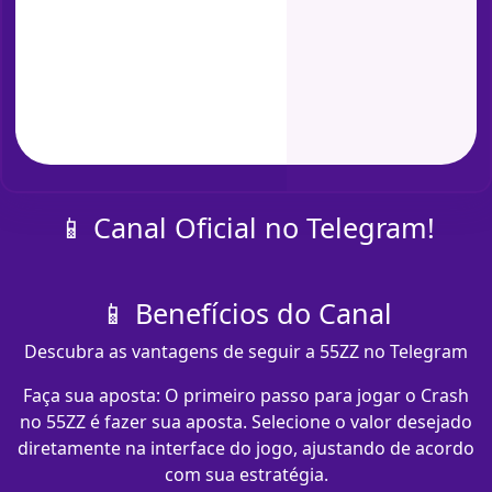
📱 Canal Oficial no Telegram!
📱 Benefícios do Canal
Descubra as vantagens de seguir a 55ZZ no Telegram
Faça sua aposta: O primeiro passo para jogar o Crash
no 55ZZ é fazer sua aposta. Selecione o valor desejado
diretamente na interface do jogo, ajustando de acordo
com sua estratégia.