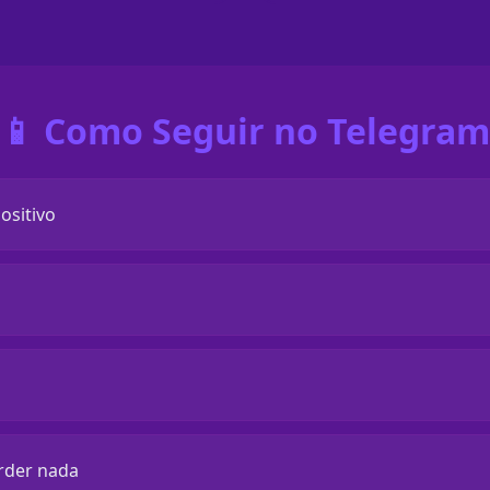
📱 Como Seguir no Telegram
ositivo
erder nada