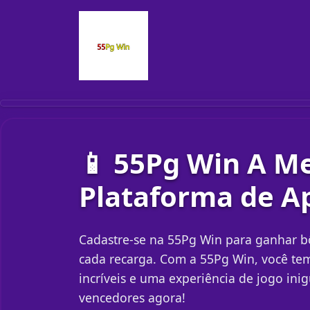
📱 55Pg Win A M
Plataforma de A
Cadastre-se na 55Pg Win para ganhar b
cada recarga. Com a 55Pg Win, você te
incríveis e uma experiência de jogo inig
vencedores agora!