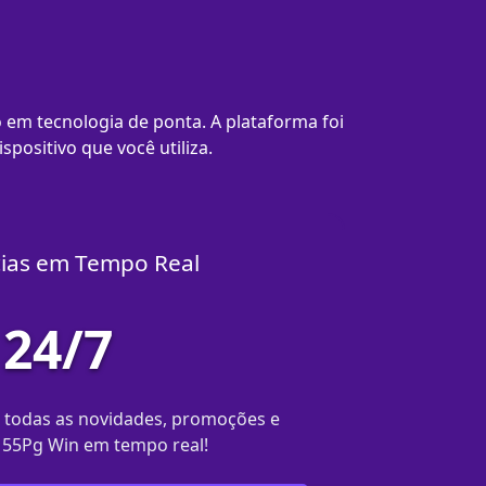
 em tecnologia de ponta. A plataforma foi
positivo que você utiliza.
cias em Tempo Real
24/7
e todas as novidades, promoções e
 55Pg Win em tempo real!