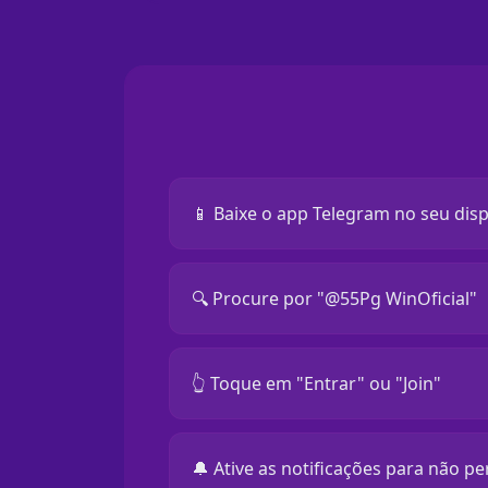
📱 Baixe o app Telegram no seu disp
🔍 Procure por "@55Pg WinOficial"
👆 Toque em "Entrar" ou "Join"
🔔 Ative as notificações para não p