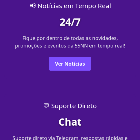
📢 Notícias em Tempo Real
24/7
Fique por dentro de todas as novidades,
promoções e eventos da 55NN em tempo real!
Ver Notícias
💬 Suporte Direto
Chat
Suporte direto via Telegram, respostas rápidas e