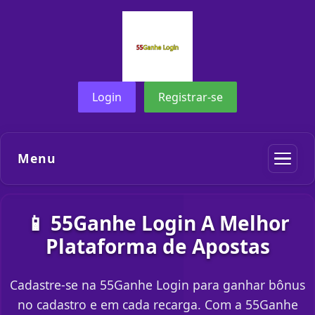
Login
Registrar-se
Menu
📱 55Ganhe Login A Melhor
Plataforma de Apostas
Cadastre-se na 55Ganhe Login para ganhar bônus
no cadastro e em cada recarga. Com a 55Ganhe