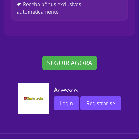
🎁 Receba bônus exclusivos
automaticamente
SEGUIR AGORA
Acessos
Login
Registrar-se