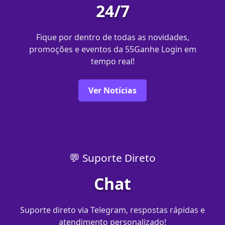
24/7
Fique por dentro de todas as novidades,
promoções e eventos da 55Ganhe Login em
tempo real!
Ver Notícias
💬 Suporte Direto
Chat
Suporte direto via Telegram, respostas rápidas e
atendimento personalizado!