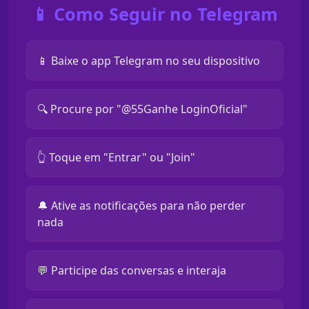
📱 Como Seguir no Telegram
📱 Baixe o app Telegram no seu dispositivo
🔍 Procure por "@55Ganhe LoginOficial"
👆 Toque em "Entrar" ou "Join"
🔔 Ative as notificações para não perder
nada
💬 Participe das conversas e interaja