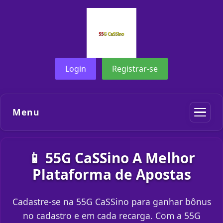
Login
Registrar-se
Menu
📱 55G CaSSino A Melhor
Plataforma de Apostas
Cadastre-se na 55G CaSSino para ganhar bônus
no cadastro e em cada recarga. Com a 55G