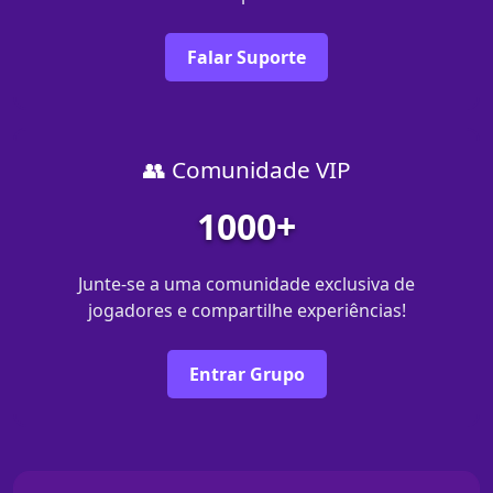
Falar Suporte
👥 Comunidade VIP
1000+
Junte-se a uma comunidade exclusiva de
jogadores e compartilhe experiências!
Entrar Grupo