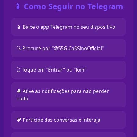
📱 Como Seguir no Telegram
📱 Baixe o app Telegram no seu dispositivo
🔍 Procure por "@55G CaSSinoOficial"
👆 Toque em "Entrar" ou "Join"
🔔 Ative as notificações para não perder
nada
💬 Participe das conversas e interaja