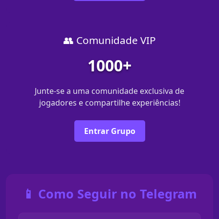
👥 Comunidade VIP
1000+
Junte-se a uma comunidade exclusiva de
jogadores e compartilhe experiências!
Entrar Grupo
📱 Como Seguir no Telegram