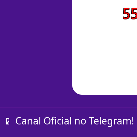
📱 Canal Oficial no Telegram!