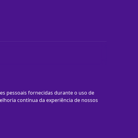
es pessoais fornecidas durante o uso de
elhoria contínua da experiência de nossos