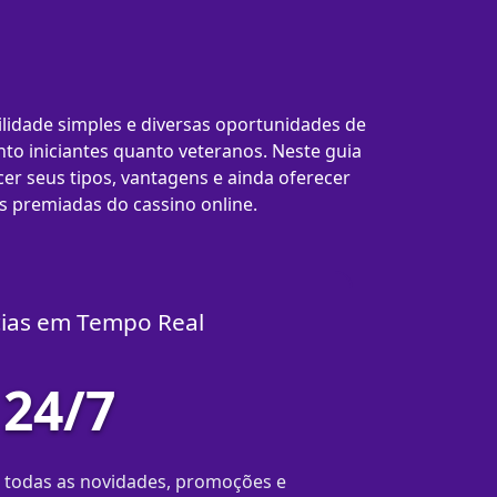
ilidade simples e diversas oportunidades de
to iniciantes quanto veteranos. Neste guia
er seus tipos, vantagens e ainda oferecer
is premiadas do cassino online.
cias em Tempo Real
24/7
e todas as novidades, promoções e