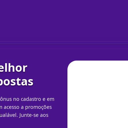
elhor
postas
bônus no cadastro e em
em acesso a promoções
ualável. Junte-se aos