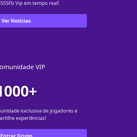
 555Fb Vip em tempo real!
Ver Notícias
Comunidade VIP
1000+
unidade exclusiva de jogadores e
rtilhe experiências!
Entrar Grupo