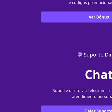
e códigos promocionai
Ver Bônus
💬 Suporte Di
Cha
Suporte direto via Telegram, r
atendimento persona
Falar Suport