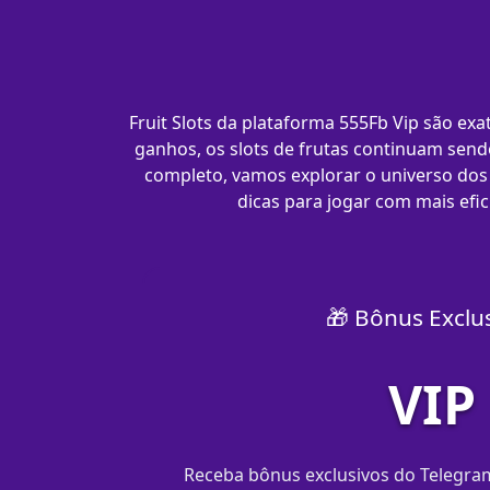
Fruit Slots da plataforma 555Fb Vip são ex
ganhos, os slots de frutas continuam send
completo, vamos explorar o universo dos 
dicas para jogar com mais efic
🎁 Bônus Exclu
VIP
Receba bônus exclusivos do Telegra