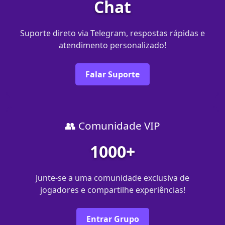
Chat
Suporte direto via Telegram, respostas rápidas e
atendimento personalizado!
Falar Suporte
👥 Comunidade VIP
1000+
Junte-se a uma comunidade exclusiva de
jogadores e compartilhe experiências!
Entrar Grupo