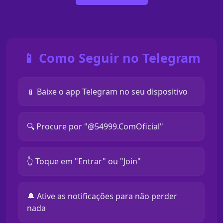
📱 Como Seguir no Telegram
📱 Baixe o app Telegram no seu dispositivo
🔍 Procure por "@54999.ComOficial"
👆 Toque em "Entrar" ou "Join"
🔔 Ative as notificações para não perder
nada