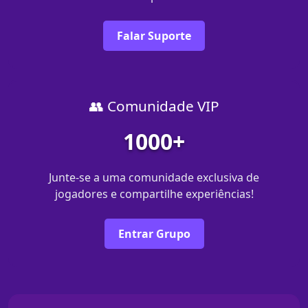
Falar Suporte
👥 Comunidade VIP
1000+
Junte-se a uma comunidade exclusiva de
jogadores e compartilhe experiências!
Entrar Grupo