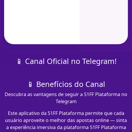
📱 Canal Oficial no Telegram!
📱 Benefícios do Canal
Descubra as vantagens de seguir a 51FF Plataforma no
Telegram
Este aplicativo da 51FF Plataforma permite que cada
usuário aproveite o melhor das apostas online — sinta
a experiência imersiva da plataforma 51FF Plataforma