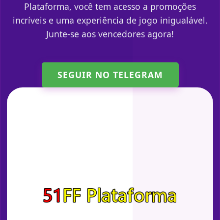
Plataforma, você tem acesso a promoções
incríveis e uma experiência de jogo inigualável.
Junte-se aos vencedores agora!
SEGUIR NO TELEGRAM