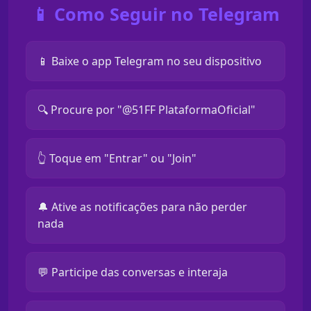
📱 Como Seguir no Telegram
📱 Baixe o app Telegram no seu dispositivo
🔍 Procure por "@51FF PlataformaOficial"
👆 Toque em "Entrar" ou "Join"
🔔 Ative as notificações para não perder
nada
💬 Participe das conversas e interaja