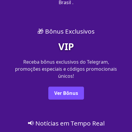
Brasil .
🎁 Bônus Exclusivos
VIP
Receba bônus exclusivos do Telegram,
promoções especiais e códigos promocionais
únicos!
Ver Bônus
📢 Notícias em Tempo Real