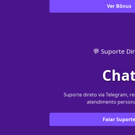
Ver Bônus
💬 Suporte Di
Cha
Suporte direto via Telegram, r
atendimento persona
Falar Suport