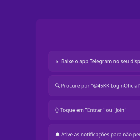
📱 Baixe o app Telegram no seu disp
🔍 Procure por "@45KK LoginOficial
👆 Toque em "Entrar" ou "Join"
🔔 Ative as notificações para não p