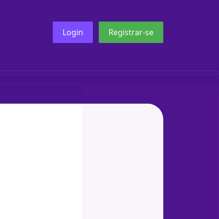
Login
Registrar-se