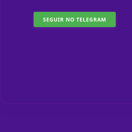
SEGUIR NO TELEGRAM