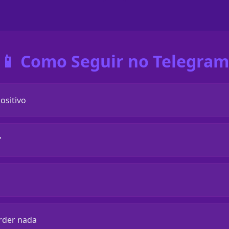
📱 Como Seguir no Telegram
ositivo
"
erder nada