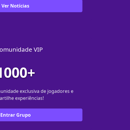
Ver Notícias
Comunidade VIP
1000+
unidade exclusiva de jogadores e
rtilhe experiências!
Entrar Grupo