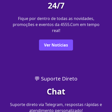
24/7
Fique por dentro de todas as novidades,
promoções e eventos da 4555.Com em tempo
real!
Ver Notícias
💬 Suporte Direto
Chat
Suporte direto via Telegram, respostas rápidas e
atendimento personalizado!