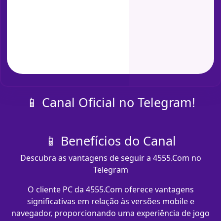
📱 Canal Oficial no Telegram!
📱 Benefícios do Canal
Descubra as vantagens de seguir a 4555.Com no
Telegram
O cliente PC da 4555.Com oferece vantagens
significativas em relação às versões mobile e
navegador, proporcionando uma experiência de jogo