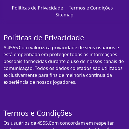
Políticas de Privacidade
Termos e Condições
Sitemap
Políticas de Privacidade
A 4555.Com valoriza a privacidade de seus usuários e
está empenhada em proteger todas as informações
pessoais fornecidas durante o uso de nossos canais de
comunicação. Todos os dados coletados são utilizados
exclusivamente para fins de melhoria contínua da
experiência de nossos jogadores.
Termos e Condições
Os usuários da 4555.Com concordam em respeitar