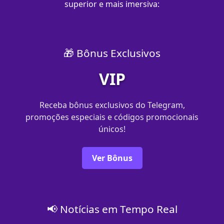
superior e mais imersiva:
🎁 Bônus Exclusivos
VIP
Receba bônus exclusivos do Telegram,
promoções especiais e códigos promocionais
únicos!
Ver Bônus
📢 Notícias em Tempo Real