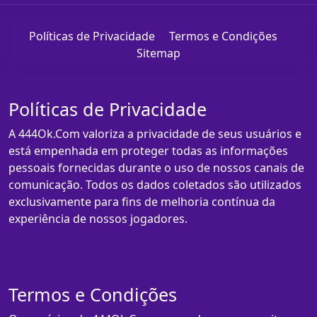
Políticas de Privacidade
Termos e Condições
Sitemap
Políticas de Privacidade
A 444Ok.Com valoriza a privacidade de seus usuários e
está empenhada em proteger todas as informações
pessoais fornecidas durante o uso de nossos canais de
comunicação. Todos os dados coletados são utilizados
exclusivamente para fins de melhoria contínua da
experiência de nossos jogadores.
Termos e Condições