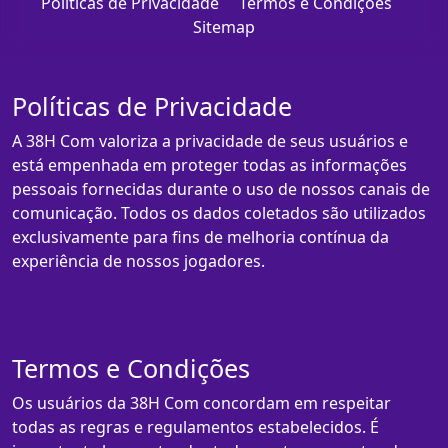
Políticas de Privacidade
Termos e Condições
Sitemap
Políticas de Privacidade
A 38H Com valoriza a privacidade de seus usuários e
está empenhada em proteger todas as informações
pessoais fornecidas durante o uso de nossos canais de
comunicação. Todos os dados coletados são utilizados
exclusivamente para fins de melhoria contínua da
experiência de nossos jogadores.
Termos e Condições
Os usuários da 38H Com concordam em respeitar
todas as regras e regulamentos estabelecidos. É