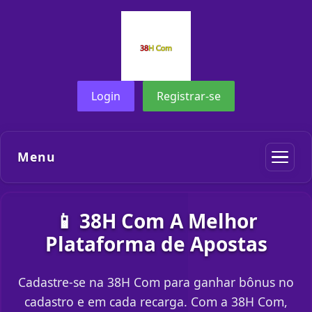
Login
Registrar-se
Menu
📱 38H Com A Melhor
Plataforma de Apostas
Cadastre-se na 38H Com para ganhar bônus no
cadastro e em cada recarga. Com a 38H Com,