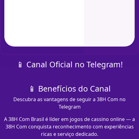
📱 Canal Oficial no Telegram!
📱 Benefícios do Canal
Descubra as vantagens de seguir a 38H Com no
Telegram
A 38H Com Brasil é líder em jogos de cassino online — a
38H Com conquista reconhecimento com experiências
ricas e serviço dedicado.