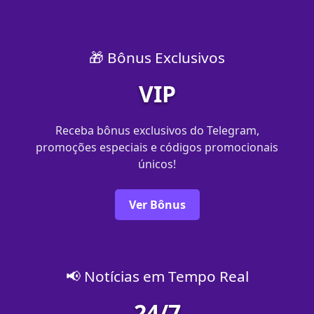
🎁 Bônus Exclusivos
VIP
Receba bônus exclusivos do Telegram,
promoções especiais e códigos promocionais
únicos!
Ver Bônus
📢 Notícias em Tempo Real
24/7