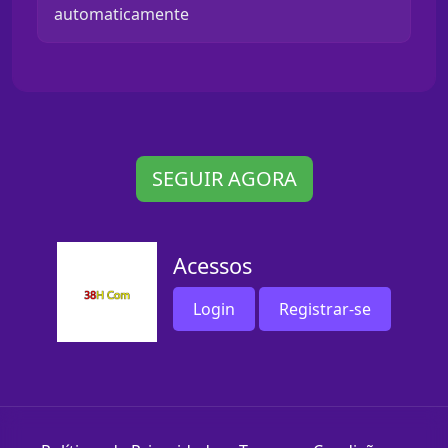
automaticamente
SEGUIR AGORA
Acessos
Login
Registrar-se