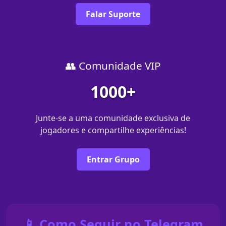
Falar Suporte
👥 Comunidade VIP
1000+
Junte-se a uma comunidade exclusiva de
jogadores e compartilhe experiências!
Entrar Grupo
📱 Como Seguir no Telegram