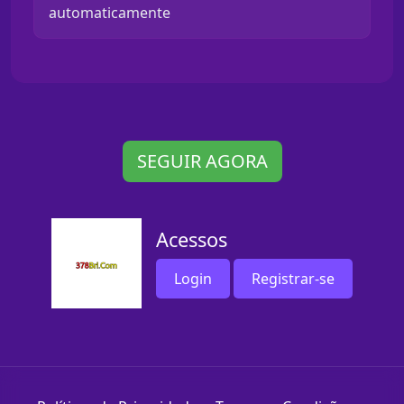
automaticamente
SEGUIR AGORA
Acessos
Login
Registrar-se