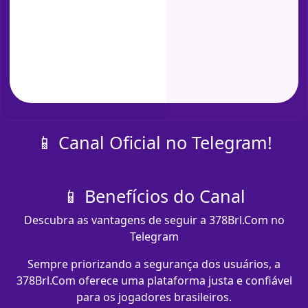
📱 Canal Oficial no Telegram!
📱 Benefícios do Canal
Descubra as vantagens de seguir a 378Brl.Com no
Telegram
Sempre priorizando a segurança dos usuários, a
378Brl.Com oferece uma plataforma justa e confiável
para os jogadores brasileiros.