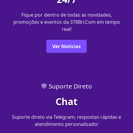
Fique por dentro de todas as novidades,
promoções e eventos da 378Brl.Com em tempo
real!
Ver Notícias
💬 Suporte Direto
Chat
Suporte direto via Telegram, respostas rápidas e
atendimento personalizado!