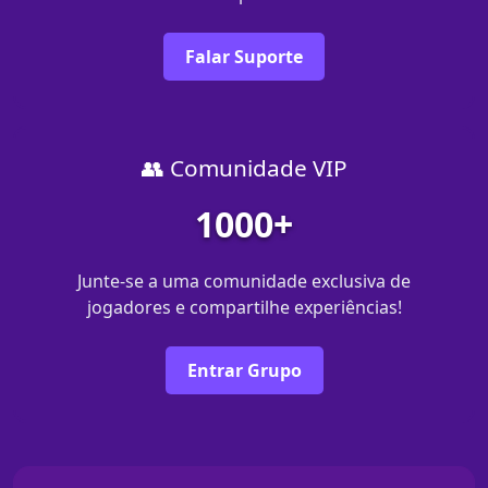
Falar Suporte
👥 Comunidade VIP
1000+
Junte-se a uma comunidade exclusiva de
jogadores e compartilhe experiências!
Entrar Grupo