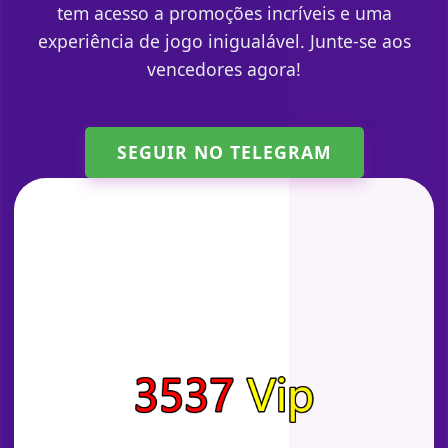
tem acesso a promoções incríveis e uma
experiência de jogo inigualável. Junte-se aos
vencedores agora!
SEGUIR NO TELEGRAM