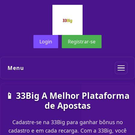
Login
Registrar-se
Menu
📱 33Big A Melhor Plataforma
de Apostas
Cadastre-se na 33Big para ganhar bônus no
cadastro e em cada recarga. Com a 33Big, você