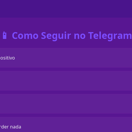
📱 Como Seguir no Telegram
ositivo
erder nada