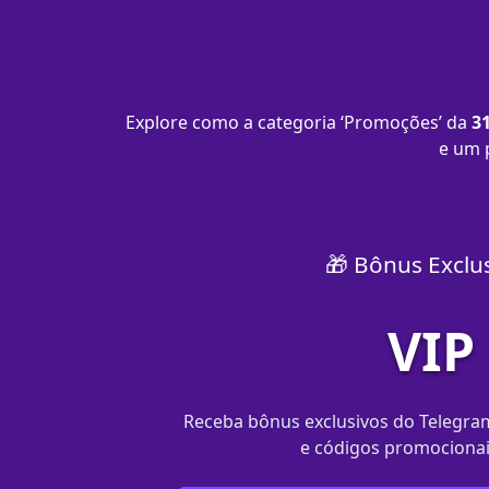
Explore como a categoria ‘Promoções’ da
3
e um 
🎁 Bônus Exclu
VIP
Receba bônus exclusivos do Telegra
e códigos promocionai