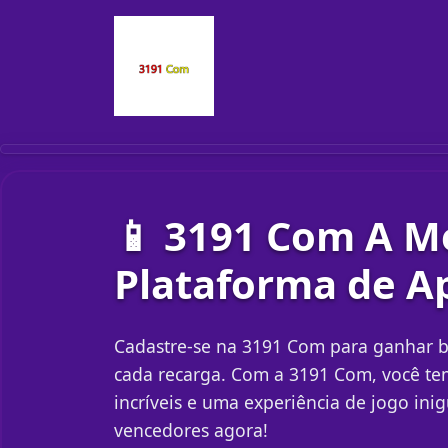
📱 3191 Com A M
Plataforma de A
Cadastre-se na 3191 Com para ganhar 
cada recarga. Com a 3191 Com, você t
incríveis e uma experiência de jogo inig
vencedores agora!