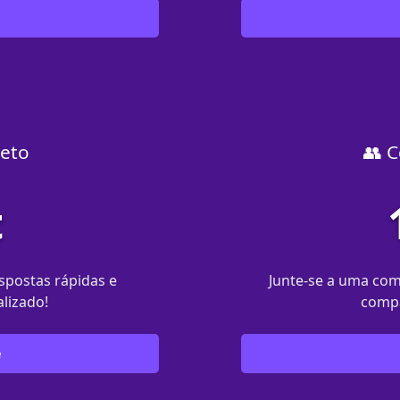
reto
👥 
t
espostas rápidas e
Junte-se a uma com
lizado!
compa
e