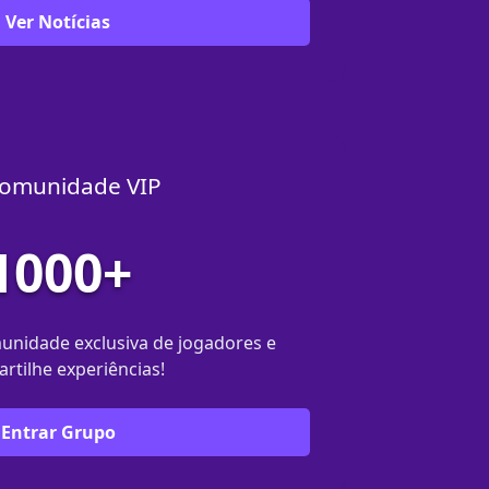
Ver Notícias
Comunidade VIP
1000+
unidade exclusiva de jogadores e
rtilhe experiências!
Entrar Grupo