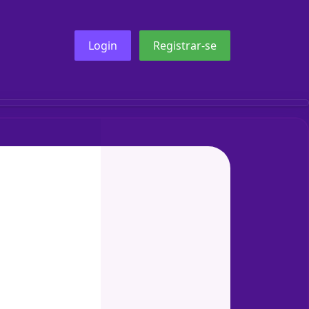
Login
Registrar-se