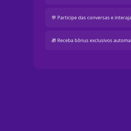
💬 Participe das conversas e interaj
🎁 Receba bônus exclusivos autom