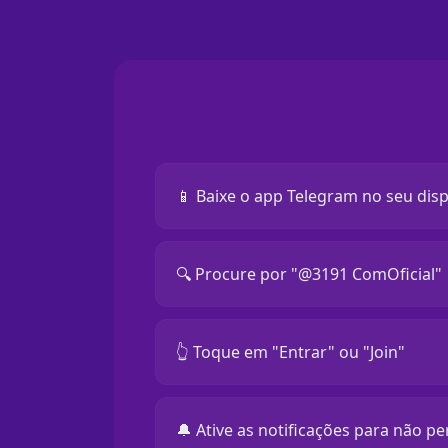
📱 Baixe o app Telegram no seu disp
🔍 Procure por "@3191 ComOficial"
👆 Toque em "Entrar" ou "Join"
🔔 Ative as notificações para não p