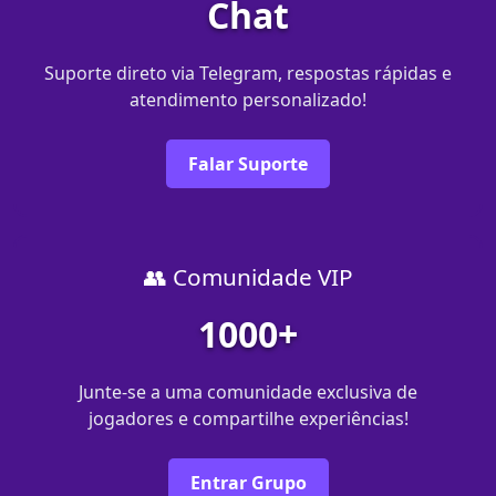
Chat
Suporte direto via Telegram, respostas rápidas e
atendimento personalizado!
Falar Suporte
👥 Comunidade VIP
1000+
Junte-se a uma comunidade exclusiva de
jogadores e compartilhe experiências!
Entrar Grupo