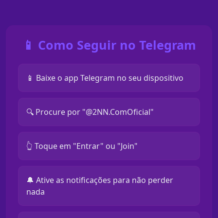
📱 Como Seguir no Telegram
📱 Baixe o app Telegram no seu dispositivo
🔍 Procure por "@2NN.ComOficial"
👆 Toque em "Entrar" ou "Join"
🔔 Ative as notificações para não perder
nada