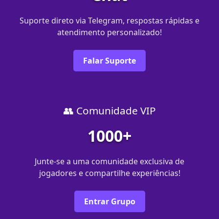
Suporte direto via Telegram, respostas rápidas e
atendimento personalizado!
Falar Suporte
👥 Comunidade VIP
1000+
Junte-se a uma comunidade exclusiva de
jogadores e compartilhe experiências!
Entrar Grupo