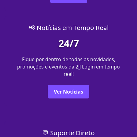
📢 Notícias em Tempo Real
24/7
Fique por dentro de todas as novidades,
promoções e eventos da 2JJ Login em tempo
real!
Ver Notícias
💬 Suporte Direto