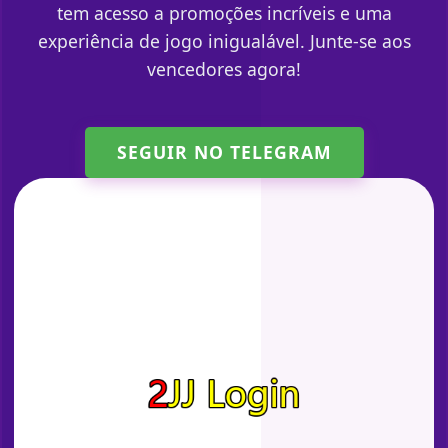
tem acesso a promoções incríveis e uma
experiência de jogo inigualável. Junte-se aos
vencedores agora!
SEGUIR NO TELEGRAM