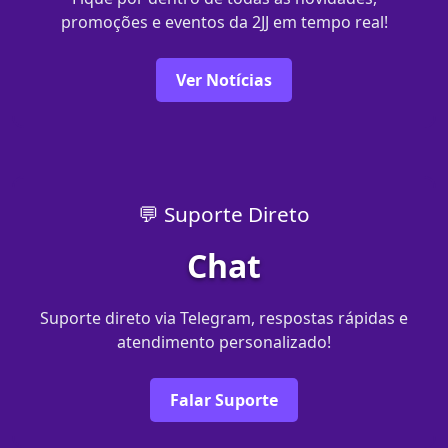
promoções e eventos da 2JJ em tempo real!
Ver Notícias
💬 Suporte Direto
Chat
Suporte direto via Telegram, respostas rápidas e
atendimento personalizado!
Falar Suporte