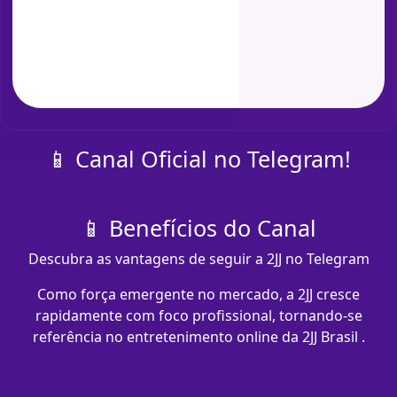
📱 Canal Oficial no Telegram!
📱 Benefícios do Canal
Descubra as vantagens de seguir a 2JJ no Telegram
Como força emergente no mercado, a 2JJ cresce
rapidamente com foco profissional, tornando-se
referência no entretenimento online da 2JJ Brasil .