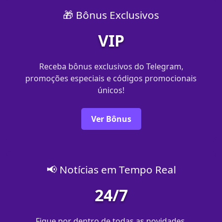
🎁 Bônus Exclusivos
VIP
Receba bônus exclusivos do Telegram,
promoções especiais e códigos promocionais
únicos!
Ver Bônus
📢 Notícias em Tempo Real
24/7
Fique por dentro de todas as novidades,