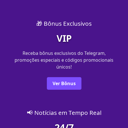
🎁 Bônus Exclusivos
VIP
Receba bônus exclusivos do Telegram,
promoções especiais e códigos promocionais
únicos!
Ver Bônus
📢 Notícias em Tempo Real
24/7