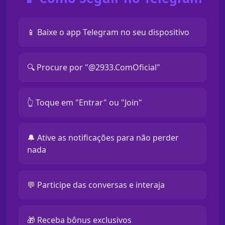
📱 Baixe o app Telegram no seu dispositivo
🔍 Procure por "@2933.ComOficial"
👆 Toque em "Entrar" ou "Join"
🔔 Ative as notificações para não perder
nada
💬 Participe das conversas e interaja
🎁 Receba bônus exclusivos