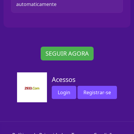
automaticamente
SEGUIR AGORA
Acessos
Login
Registrar-se